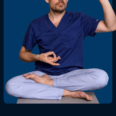
Вес растет, а диеты и спорт
— каторга?
Сбросите до 7 кг лишнего веса без
диет и изнурительных тренировок
Иммунитет ни к черту,
а аптека — ваш второй дом?
Здоровая походка повысит иммунитет