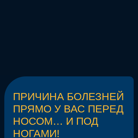
впустую!
2.
Разница в длине шагов, даже
на 5 см, приближает вас
к инвалидному креслу!
ЕСЛИ НЕ ИСПРАВИТЕ
ЭТИ ОШИБКИ
СЕЙЧАС, ЧЕРЕЗ 7 ЛЕТ
ВАС ЖДУТ:
Разрушенные суставы
Боли и операции
Усталость и полная
зависимость от других…
Вы этого хотите?