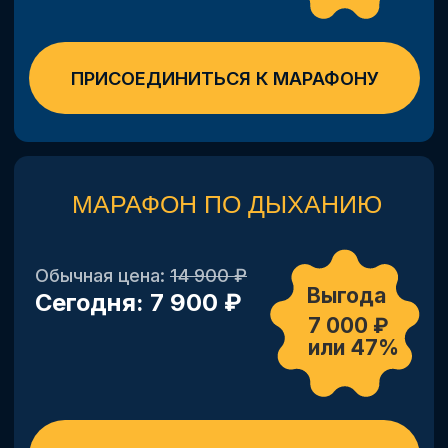
Шанс пройти Комбо-
марафон истекает через:
23:59:38