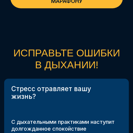
ПО ХОДЬБЕ
Входная диагностика
вашей походки
7 практических уроков +
ежедневная практика
на прогулке в удобное
время
9 уроков по самомассажу,
питанию, анатомии
и физиологии
22 практики из базы
знаний Школы здоровья
Выходная диагностика
и гарантия результата
7-ДНЕВНЫЙ МАРАФОН