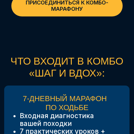
ВЕРНИТЕ ТЕЛУ ЛЁГКОСТЬ
И ЭНЕРГИЮ ЗА 7 ДНЕЙ
И СЭКОНОМЬТЕ ПОЧТИ 19 000 ₽!
ОБЫЧНАЯ СТОИМОСТЬ :
Марафон по ходьбе —
10 000₽
Марафон по дыханию —
14 900₽
Поддержка и бонусы —
2 990₽
Итого: 27 890₽
СПЕЦПРЕДЛОЖЕНИЕ
Выгода
ДЛЯ ВАС!
ТОЛЬКО
18 990₽
или 65%
СЕГОДНЯ ЗА ДВА
МАРАФОНА — 8 900₽