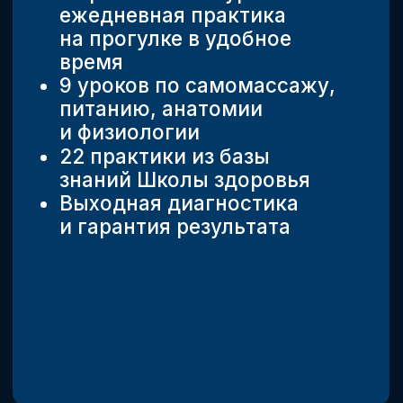
ПРИСОЕДИНИТЬСЯ К КОМБО-МАРАФОНУ
Следующий набор будет только
осенью, а боль и усталость
останутся с вами сейчас.
Не ждите, когда прижмёт —
шагните в здоровье сегодня!
Всего 7 дней — и вы
почувствуете,
как тело дышит
свободно, суставы перестают
болеть, а энергия
возвращается.