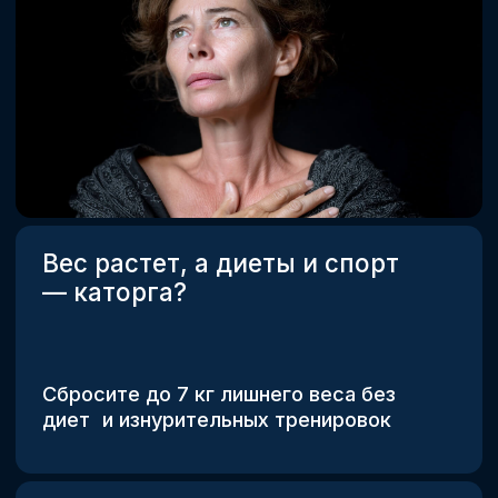
Мотивации хватает лишь
на «поесть и поспать»?
Дыхание поможет достичь целей
в любой сфере жизни
Чувствуете себя уставшим
и зашлакованным, как старый
фильтр?
Очистите ваш организм от вредных
продуктов обмена