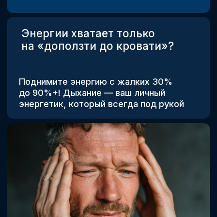
ПО ДЫХАНИЮ
9 уроков с исцеляющими
дыхательными
практиками
7 комплексов
дыхательных упражнений
18 практик из базы знаний
Школы здоровья
11 уроков по работе
с дыхательной системой +
анатомия и самомассаж
Поддержка в чате
Сертификат
Доступ к урокам
и материалам на 3 месяца