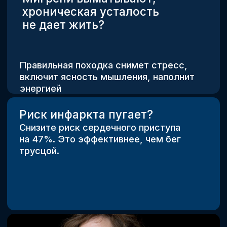
Стресс отравляет вашу
жизнь?
С дыхательными практиками наступит
долгожданное спокойствие
Энергии хватает только
на «доползти до кровати»?
Поднимите энергию с жалких 30%
до 90%+! Дыхание — ваш личный
энергетик, который всегда под рукой