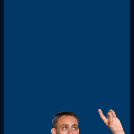
Мучают боли в спине,
а врачи пугают операцией?
Уже через 7 дней почините свою
биомеханику и искорените причину боли
Мигрени выматывают,
хроническая усталость
не дает жить?
Правильная походка снимет стресс,
включит ясность мышления, наполнит
энергией
Риск инфаркта пугает?
Снизите риск сердечного приступа
на 47%. Это эффективнее, чем бег
трусцой.