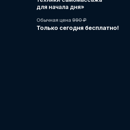
ПРИЧИНА БОЛЕЗНЕЙ
ПРЯМО У ВАС ПЕРЕД
НОСОМ… И ПОД
НОГАМИ!
1.
Из-за неправильного
дыхания вы сливаете 70%
своей жизненной энергии