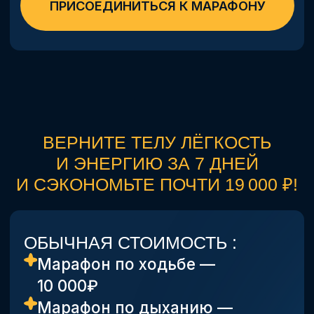
ГАРАНТИЯ
Даю 60 дней гарантии! Если
вам не понравится хоть что-то,
даже мой голос, — верну
деньги без вопросов. Просто
напишите «Возврат»
на info@massage-somatics.ru.
Я настолько уверен в качестве,
что ставлю на кон свою
репутацию.
Не получите результат — верну
деньги!