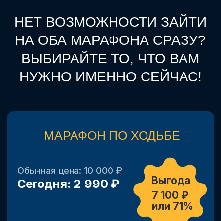
НАБОР НА КОМБО-
МАРАФОНЫ ЭТИМ
ЛЕТОМ!
Регистрация закрывается через
несколько часов, а после:
цена взлетает в 2 раза,
бонусы испаряются,
все материалы уходят в архив.
Успейте шагнуть в здоровье со
скидкой 65% за 8 900 ₽! Сейчас
или никогда — дышите и шагайте
вместе со мной!
ПРИСОЕДИНИТЬСЯ К КОМБО-
МАРАФОНУ