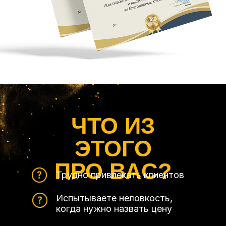
ЧТО ИЗ
ЭТОГО
ПРО ВАС?
Трудно привлекать клиентов
Испытываете неловкость,
когда нужно назвать цену