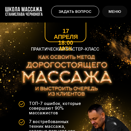
ЗАНЯТЬ МЕСТО БЕСПЛАТНО
МЕНЮ
ЗАДАТЬ ВОПРОС
МЕНЮ
17
АПРЕЛЯ
18:00
МСК
ПРАКТИЧЕСКИЙ МАСТЕР-КЛАСС
ТОП-7 ошибок, которые
совершают 90%
массажистов
7 востребованных
техник массажа,
которые повысят чек