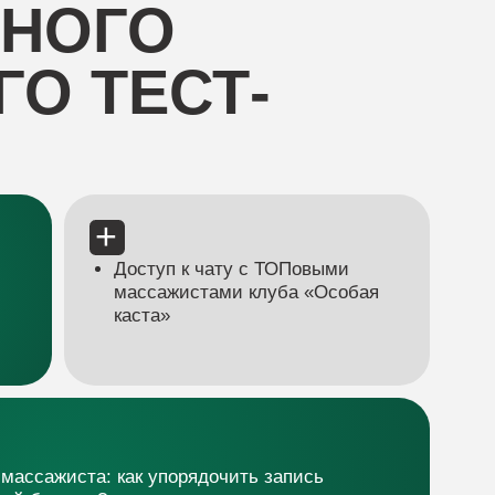
каста»
как упорядочить запись
ую должен знать каждый
В