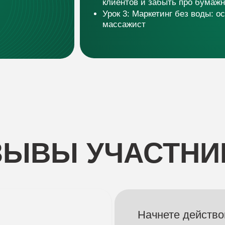
Начнете действовать по си
увидите первые стабильные
будете искать клиентов, а о
Получите инструменты для
без навязывания и возмож
от 90 000 ₽ в месяц.
Проработаете страхи, начн
выгорать.