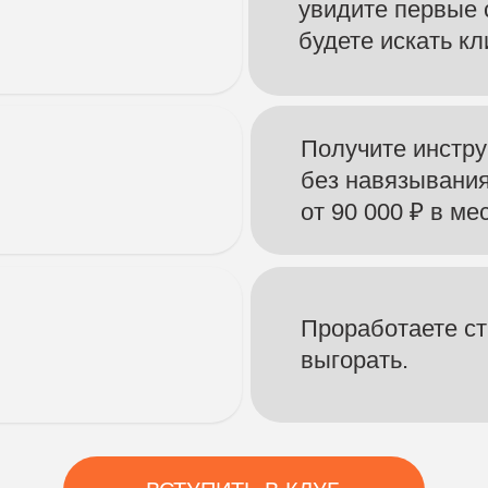
ВСТУПИТЬ В КЛУБ
К
ИП Черноног Станислав Владимирович
ИНН 402506697849
in
ОГРНИП 320402700030098
Мо
Политика обработки перс.данных