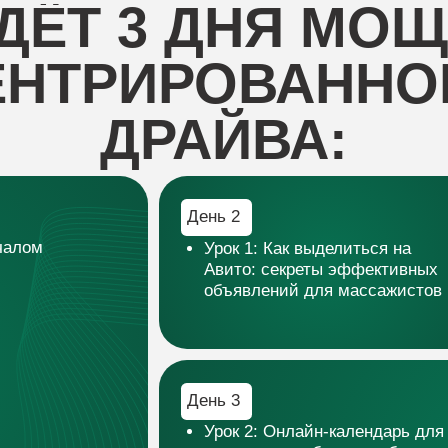
Авито: секреты эффективных
объявлений для массажистов
День 3
Урок 2: Онлайн-календарь для массажиста: 
клиентов и забыть про бумажный блокнот?
Урок 3: Маркетинг без воды: основа, котор
массажист
ВЫ УЧАСТНИКО