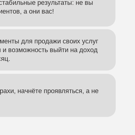
онтакты
fo@massage-somatics.ru
сква, Озерная 9, кв. 366