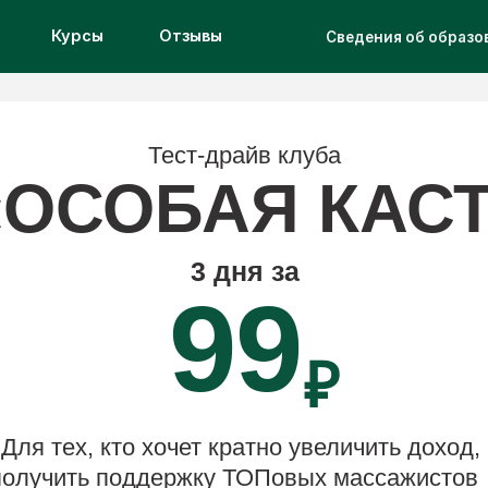
Курсы
Курсы
Отзывы
Отзывы
Сведения об образовательной орг
Тест-драйв клуба
СОБАЯ КАСТА»
3 дня за
99
₽
ех, кто хочет кратно увеличить доход,
ить поддержку ТОПовых массажистов
и вырасти как специалист