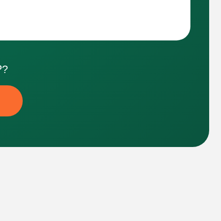
ОГО
ЕСТ-
Доступ к чату с ТОПовыми
массажистами клуба «Особая