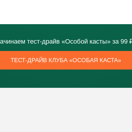
ЁТ 3 ДНЯ МОЩН
ТРИРОВАННОГО Т
ДРАЙВА:
+
День 2
Урок 1: Как выделиться на