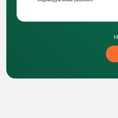
ВАС ЖД
И КОНЦЕН
День 1
Анкета. Обозначите свою точку А перед началом
марафона