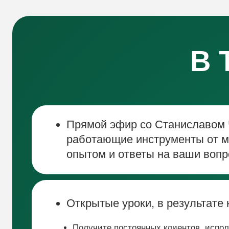
В Т
Прямой эфир со Станиславом Черн
работающие инструменты от мастер
опытом и ответы на ваши вопросы.
Открытые уроки, в результате котор
Получите постоянных клиентов, используя п
проверенную сотнями массажистов.
Примените проверенные стратегии мастера с
зарабатывать больше.
Освободите до 50% своего времени, автомат
повторяющиеся задачи.
Станете настолько востребованным, что к ва
приема.