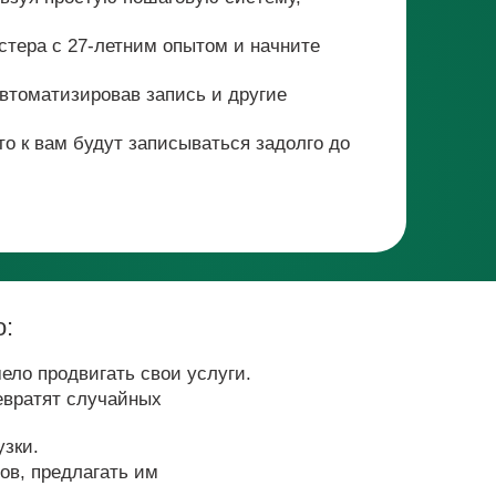
одвигать свои услуги.
т случайных
едлагать им
ем тест-драйв «Особой касты» за 99 ₽?
ЕСТ-ДРАЙВ КЛУБА «ОСОБАЯ КАСТА»