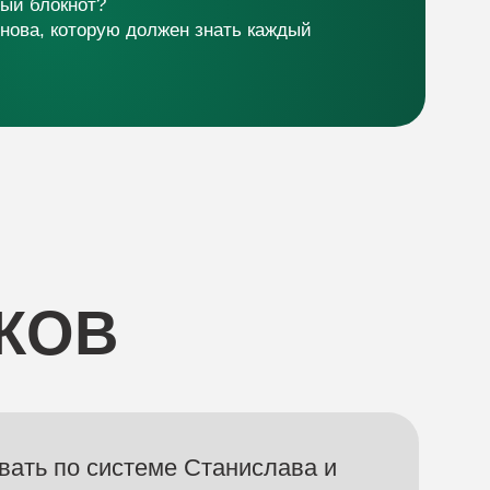
стеме Станислава и
 результаты: не вы
ни вас!
 продажи своих услуг
ность выйти на доход
ёте проявляться, а не