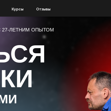
Сведения
образовате
Курсы
Курсы
Отзывы
Отзывы
организа
С 27-ЛЕТНИМ ОПЫТОМ
ЬСЯ
ЛКИ
АМИ