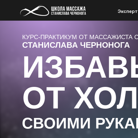
Эксперт
Эксперт
КУРС-ПРАКТИКУМ ОТ МАССАЖИСТА 
СТАНИСЛАВА ЧЕРНОНОГА
ИЗБАВ
ОТ ХО
СВОИМИ РУК