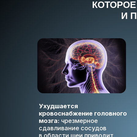
КОТОРОЕ
И 
Ухудшается
кровоснабжение головного
мозга:
чрезмерное
сдавливание сосудов
в области шеи приводит