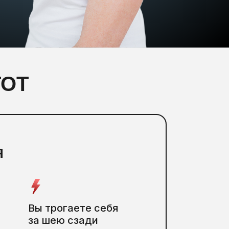
ТОТ
Я
Вы трогаете себя
за шею сзади