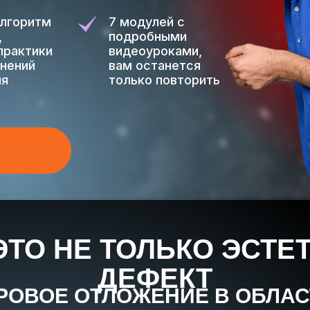
алгоритм
7 модулей с
,
подробными
практики
видеоуроками,
жнений
вам останется
ия
только повторить
 ЭТО НЕ ТОЛЬКО ЭСТЕ
ДЕФЕКТ
РОВОЕ ОТЛОЖЕНИЕ В ОБЛАС