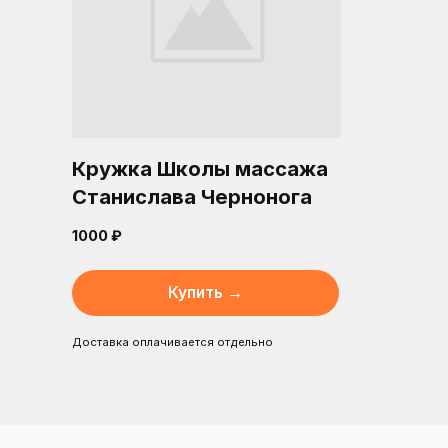
Кружка Школы массажа
Станислава Чернонога
1000 ₽
Купить →
Доставка оплачивается отдельно
К
ИП Черноног Станислав Владимирович
ИНН 402506697849
in
ОГРНИП 320402700030098
Мо