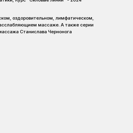
ском, оздоровительном, лимфатическом,
асслабляющием массаже. А также серии
массажа Станислава Чернонога