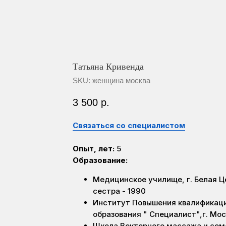
Татьяна Кривенда
SKU:
женщина москва
3 500
р.
Связаться со специалистом
Опыт, лет:
5
Образование:
Медицинское училище, г. Белая 
сестра - 1990
Институт Повышения квалификац
образования " Специалист",г. Мо
Школа Векторного массажа и сома