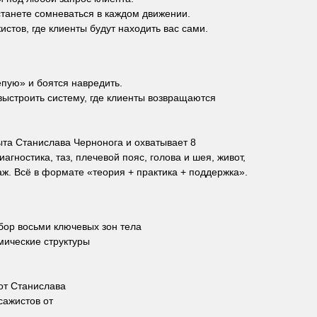
станете сомневаться в каждом движении.
стов, где клиенты будут находить вас сами.
епую» и боятся навредить.
и выстроить систему, где клиенты возвращаются
ыта Станислава Чернонога и охватывает 8
агностика, таз, плечевой пояс, голова и шея, живот,
аж. Всё в формате «теория + практика + поддержка».
бор восьми ключевых зон тела
мические структуры
от Станислава
сажистов от