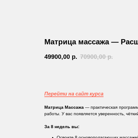
Матрица массажа — Рас
49900,00
р.
70900,00
р.
Добавить в корзину
Перейти на сайт курса
Матрица Массажа
— практическая программ
работы. У вас появляется уверенность, чётк
За 8 недель вы:
Освоите 8 основополагающих массажей