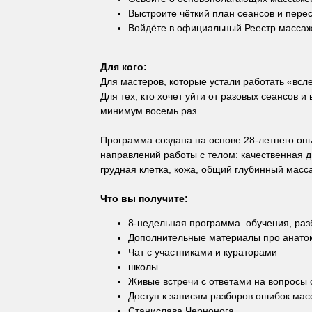
Выстроите чёткий план сеансов и пере
Войдёте в официальный Реестр массажи
Для кого:
Для мастеров, которые устали работать «всл
Для тех, кто хочет уйти от разовых сеансов 
минимум восемь раз.
Программа создана на основе 28-летнего оп
направлений работы с телом: качественная ди
грудная клетка, кожа, общий глубинный масс
Что вы получите:
8-недельная программа обучения, раз
Дополнительные материалы про анато
Чат с участниками и кураторами
школы
Живые встречи с ответами на вопросы 
Доступ к записям разборов ошибок мас
Станислава Чернонога