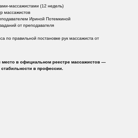
ами-массажистами (12 недель)
тр массажистов
реподавателем Ириной Потемкиной
заданий от преподавателя
сса по правильной постановке рук массажиста от
и место в официальном реестре массажистов —
й стабильности в профессии.