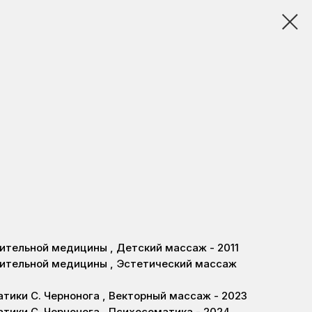
ительной медицины , Детский массаж - 2011
вительной медицины , Эстетический массаж
тики С. Чернонога , Векторный массаж - 2023
тики С. Чернонога , Психосоматика - 2024