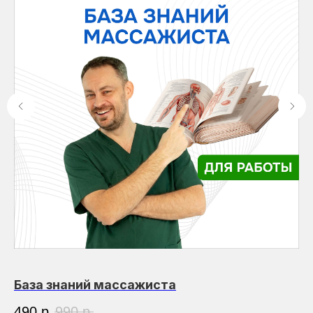
База знаний массажиста
Л
490
р.
990
р.
9 