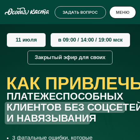
ЗАДАТЬ ВОПРОС
МЕНЮ
11 июля
в 09:00 / 14:00 / 19:00 мск
Закрытый эфир для своих
КАК ПРИВЛЕЧЬ
ПЛАТЕЖЕСПОСОБНЫХ
КЛИЕНТОВ БЕЗ СОЦСЕТЕЙ
И НАВЯЗЫВАНИЯ
3 фатальные ошибки, которые
превращают талантливых
массажистов в заложников
низкого ценника
Секретные фишки, как привлечь
и удержать платежеспособных
клиентов
Реальные кейсы успешных