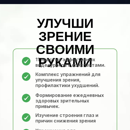
УЛУЧШИ
ЗРЕНИЕ
СВОИМИ
РУКАМИ
11 простых эффективных
видеоуроков с конспектами.
Комплекс упражнений для
улучшения зрения,
профилактики ухудшений.
Формирование ежедневных
здоровых зрительных
привычек.
Изучение строения глаз и
причин снижения зрения