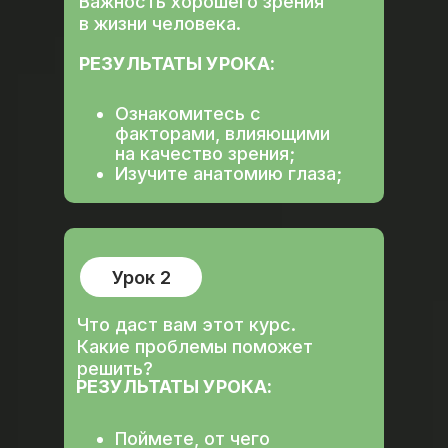
Важность хорошего зрения
в жизни человека.
РЕЗУЛЬТАТЫ УРОКА:
Ознакомитесь с
факторами, влияющими
на качество зрения;
Изучите анатомию глаза;
Урок 2
Что даст вам этот курс.
Какие проблемы поможет
решить?
РЕЗУЛЬТАТЫ УРОКА:
Поймете, от чего