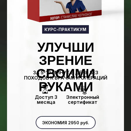
КУРС-ПРАКТИКУМ
УЛУЧШИ
ЗРЕНИЕ
СВОИМИ
ЗА 5-10 МИНУТ В ДЕНЬ БЕЗ
ПОХОДОВ К ВРАЧАМ И ОПЕРАЦИЙ
РУКАМИ
Доступ 3
Электронный
месяца
сертификат
ЭКОНОМИЯ 2950 руб.