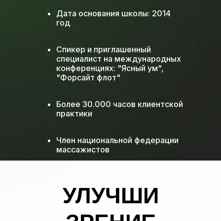
Дата основания школы: 2014
год
Спикер и приглашенный
специалист на международных
конференциях: "Ясный ум",
"Форсайт флот"
Более 30.000 часов клиентской
практики
Член национальной федерации
массажистов
Член национальной
профессиональной ассоциации
УЛУЧШИ
специалистов народной
медицины и оздоровительных
практик