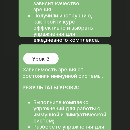
зависит качество
зрения;
Получили инструкцию,
как пройти курс
эффективно и выбрать
упражнения для
ежедневного комплекса.
Урок 3
Зависимость зрения от
состояния иммунной системы.
РЕЗУЛЬТАТЫ УРОКА:
Выполните комплекс
упражнений для работы с
иммунной и лимфатической
систем;
Разберете упражнения для