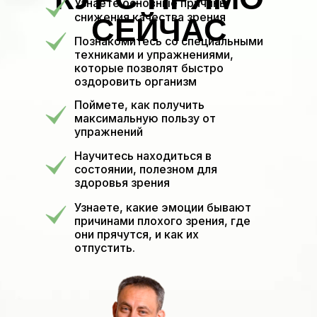
Узнаете основные причины
снижения качества зрения
СЕЙЧАС
Познакомитесь со специальными
техниками и упражнениями,
которые позволят быстро
оздоровить организм
Поймете, как получить
максимальную пользу от
упражнений
Научитесь находиться в
состоянии, полезном для
здоровья зрения
Узнаете, какие эмоции бывают
причинами плохого зрения, где
они прячутся, и как их
отпустить.