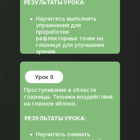
РЕЗУЛЬТАТЫ УРОКА:
Научитесь выполнять
упражнения для
проработки
рефлекторных точек на
глазнице для улучшения
зрения.
Урок 9
Простукивание в области
глазницы. Техники воздействия
на глазное яблоко.
РЕЗУЛЬТАТЫ УРОКА:
Научитесь снимать