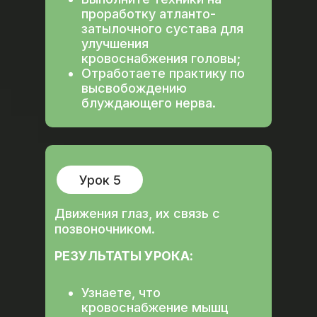
проработку атланто-
затылочного сустава для
улучшения
кровоснабжения головы;
Отработаете практику по
высвобождению
блуждающего нерва.
Урок 5
Движения глаз, их связь с
позвоночником.
РЕЗУЛЬТАТЫ УРОКА:
Узнаете, что
кровоснабжение мышц