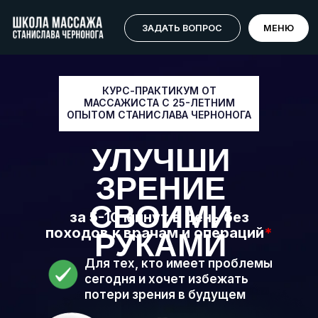
ХОЧУ УЛУЧШИТЬ ЗРЕНИЕ
МЕНЮ
ЗАДАТЬ ВОПРОС
МЕНЮ
КУРС-ПРАКТИКУМ ОТ
МАССАЖИСТА С 25-ЛЕТНИМ
ОПЫТОМ СТАНИСЛАВА ЧЕРНОНОГА
УЛУЧШИ
ЗРЕНИЕ
СВОИМИ
за 5-10 минут в день без
походов к врачам и операций
*
РУКАМИ
Для тех, кто имеет проблемы
сегодня и хочет избежать
потери зрения в будущем