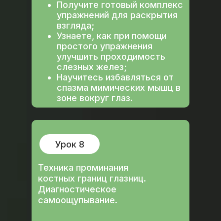
Получите готовый комплекс
упражнений для раскрытия
взгляда;
Узнаете, как при помощи
простого упражнения
улучшить проходимость
слезных желез;
Научитесь избавляться от
спазма мимических мышц в
зоне вокруг глаз.
Урок 8
Техника проминания
костных границ глазниц.
Диагностическое
самоощупывание.