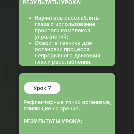
РЕЗУЛЬТАТЫ УРОКА:
Научитесь расслаблять
глаза с использование
простого комплекса
упражнений;
Освоите технику для
остановки процесса
непрерывного движения
глаз и расслабления.
Урок 7
Рефлекторные точки организма,
влияющие на зрение.
РЕЗУЛЬТАТЫ УРОКА: