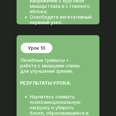
напряжение с круговой
мышцы глаза и с глазного
яблока;
Освободите вегетативный
нервный узел.
Урок 10
Лечебные гримасы +
работа с мышцами спины
для улучшения зрения.
РЕЗУЛЬТАТЫ УРОКА:
Научитесь снимать
психоэмоциональную
нагрузку и убирать
блоки, образовавшиеся в