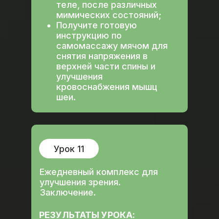
теле, после различных
мимических состояний;
Получите готовую
инструкцию по
самомассажу мячом для
снятия напряжения в
верхней части спины и
улучшения
кровоснабжения мышц
шеи.
Урок 11
Ежедневный комплекс для
улучшения зрения.
Заключение.
РЕЗУЛЬТАТЫ УРОКА: