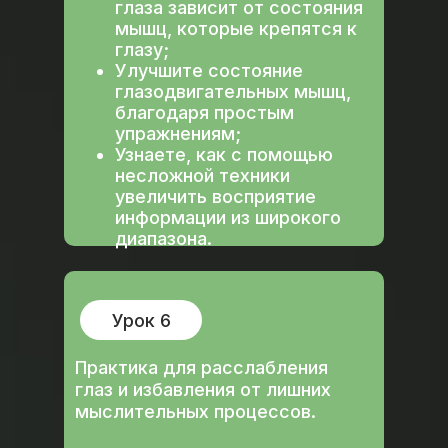
глаза зависит от состояния
мышц, которые крепятся к
глазу;
Улучшите состояние
глазодвигательных мышц,
благодаря простым
упражнениям;
Узнаете, как с помощью
несложной техники
увеличить восприятие
информации из широкого
диапазона.
Урок 6
Практика для расслабления
глаз и избавления от лишних
мыслительных процессов.