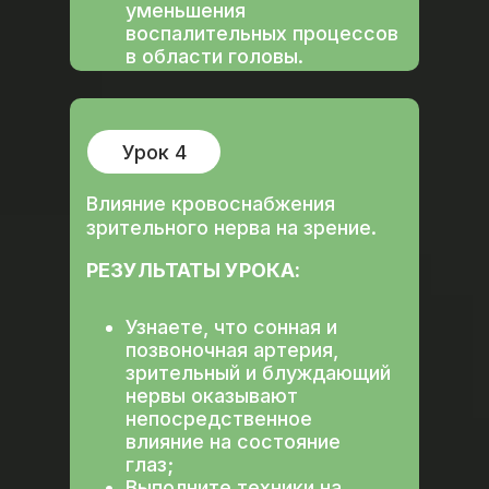
уменьшения
воспалительных процессов
в области головы.
Урок 4
Влияние кровоснабжения
зрительного нерва на зрение.
РЕЗУЛЬТАТЫ УРОКА:
Узнаете, что сонная и
позвоночная артерия,
зрительный и блуждающий
нервы оказывают
непосредственное
влияние на состояние
глаз;
Выполните техники на