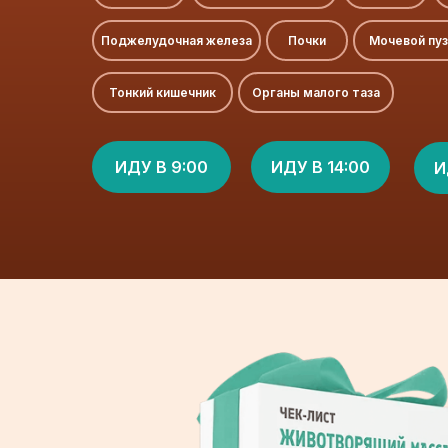
Поджелудочная железа
Почки
Мочевой пу
Тонкий кишечник
Органы малого таза
ИДУ В 9:00
ИДУ В 14:00
И