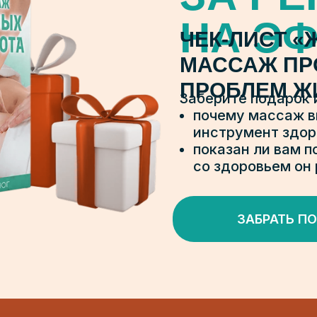
НА Э
ЧЕК-ЛИСТ 
МАССАЖ ПР
ПРОБЛЕМ Ж
Заберите подарок 
почему массаж в
инструмент здор
показан ли вам 
со здоровьем он
ЗАБРАТЬ П