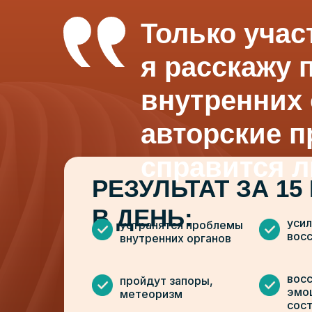
Только учас
я расскажу 
внутренних 
авторские п
справится л
РЕЗУЛЬТАТ ЗА 15
В ДЕНЬ:
усил
устранятся проблемы
вос
внутренних органов
вос
пройдут запоры,
эмо
метеоризм
сос