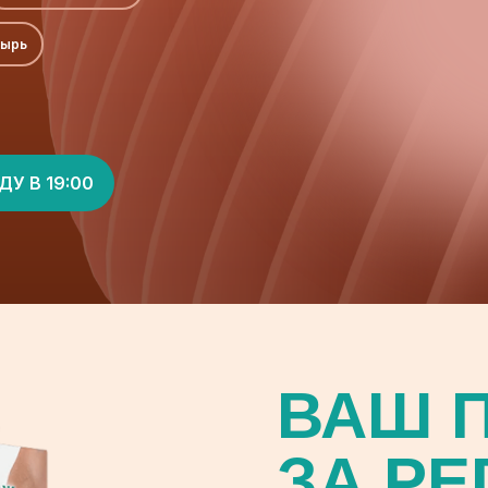
зырь
ДУ В 19:00
ВАШ 
ЗА Р