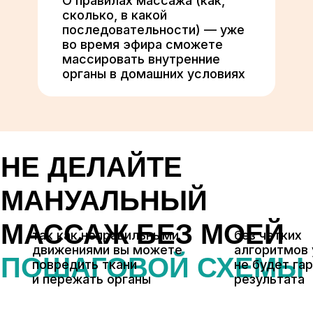
О правилах массажа (как,
сколько, в какой
последовательности) — уже
во время эфира сможете
массировать внутренние
органы в домашних условиях
НЕ ДЕЛАЙТЕ
МАНУАЛЬНЫЙ
МАССАЖ БЕЗ МОЕЙ
так как неправильными
без четких
движениями вы можете
алгоритмов 
ПОШАГОВОЙ СХЕМЫ
повредить ткани
не будет га
и пережать органы
результата