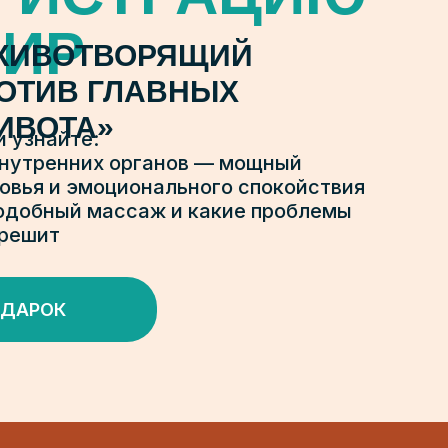
ФИР
«ЖИВОТВОРЯЩИЙ
ОТИВ ГЛАВНЫХ
ИВОТА»
и узнайте:
нутренних органов — мощный
овья и эмоционального спокойствия
подобный массаж и какие проблемы
 решит
ОДАРОК