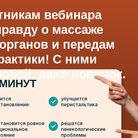
тникам вебинара
правду о массаже
органов и передам
рактики! С ними
юбой, даже новичок.
 МИНУТ
ится
улучшится
становление
перистальтика
становится ровное
решатся
циональное
гинекологические
тояние
проблемы