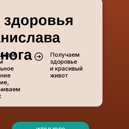
 здоровья
анислава
нога
ащаем
Получаем
м
здоровье
ьное
и красивый
ние
живот
ие,
чиваем
ж