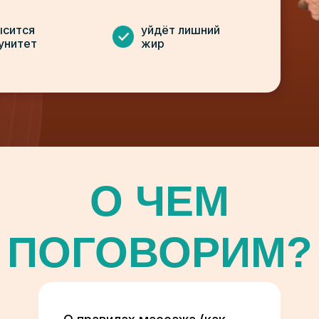
ысится
уйдёт лишний
унитет
жир
О ЧЕМ
ПОГОВОРИМ?