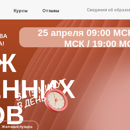
Сведения об образовательной орг
Курсы
Курсы
Отзывы
Отзывы
25 апреля 09:00 МСК
ВА
МСК / 19:00 М
А!
Ж
ЕННИХ
ОВ
Желчный пузырь