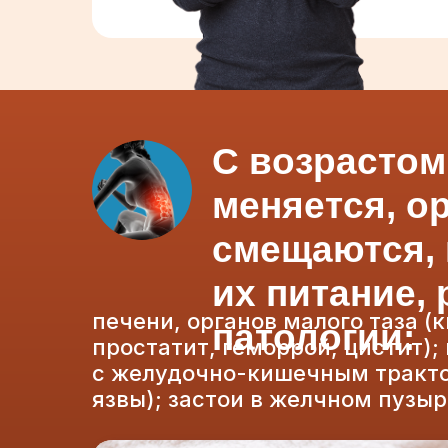
С возрастом
меняется, о
смещаются,
их питание,
печени, органов малого таза (
патологии:
простатит, геморрой, цистит);
с желудочно-кишечным трактом
язвы); застои в желчном пузыр