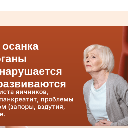
 осанка
рганы
 нарушается
 развиваются
киста яичников,
 панкреатит, проблемы
 (запоры, вздутия,
е.