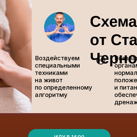
Схема
от Ст
Черно
Воздействуем
Возвр
специальными
органа
техниками
нормал
на живот
положе
по определенному
и питан
алгоритму
обеспе
дрена