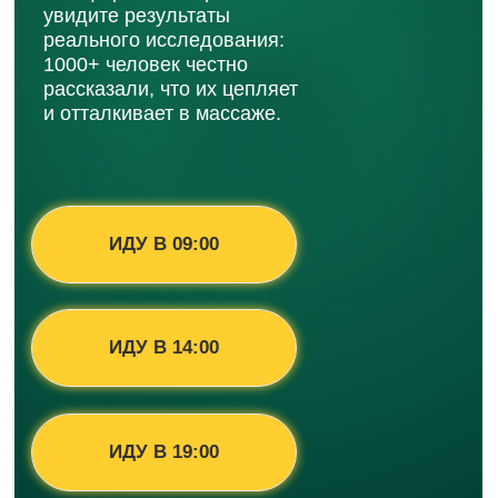
ИДУ В 09:00
ИДУ В 14:00
ИДУ В 19:00
Разберём:
Почему 70% клиентов не возвращаются,
даже если всё «сделано правильно»
За какой массаж платят в 3 раза
больше — это не про сертификаты
и «красивые отзывы»
Как меняются запросы у 20-летних, 40-
летних и 60+ — как не потерять
ни одного клиента
Что нужно клиенту еще до первого
сеанса, чтобы он доверил своё тело