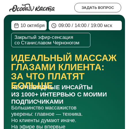
ЗАДАТЬ ВОПРОС
10 октября
09:00 / 14:00 / 19:00 мск
Закрытый эфир-сенсация
со Станиславом Черноногом
ИДЕАЛЬНЫЙ МАССАЖ
ГЛАЗАМИ КЛИЕНТА:
ЗА ЧТО ПЛАТЯТ
БОЛЬШЕ
НЕОЧЕВИДНЫЕ ИНСАЙТЫ
ИЗ 1000+ ИНТЕРВЬЮ С МОИМИ
ПОДПИСЧИКАМИ
Большинство массажистов
уверены: главное — техника.
Но клиенты думают иначе.
На эфире вы впервые
увидите результаты
реального исследования:
1000+ человек честно
рассказали, что их цепляет
и отталкивает в массаже.