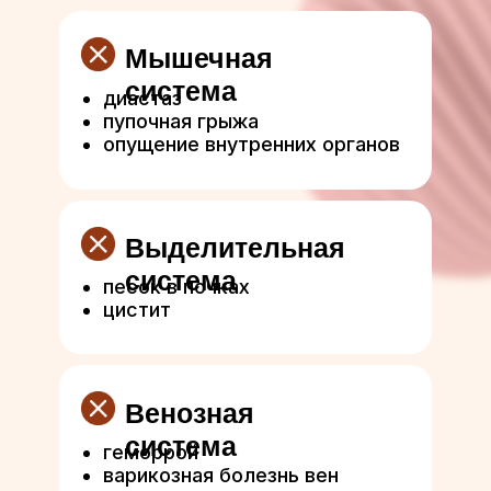
Мышечная
система
диастаз
пупочная грыжа
опущение внутренних органов
Выделительная
система
песок в почках
цистит
Венозная
система
геморрой
варикозная болезнь вен