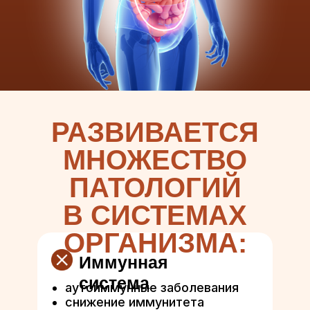
РАЗВИВАЕТСЯ
МНОЖЕСТВО
ПАТОЛОГИЙ
В СИСТЕМАХ
ОРГАНИЗМА:
Иммунная
система
аутоиммунные заболевания
снижение иммунитета