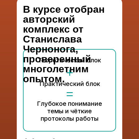
В курсе отобран
авторский
комплекс от
Станислава
Чернонога,
проверенный
Теоретический блок
многолетним
+
опытом.
Практический блок
=
Глубокое понимание
темы и чёткие
протоколы работы