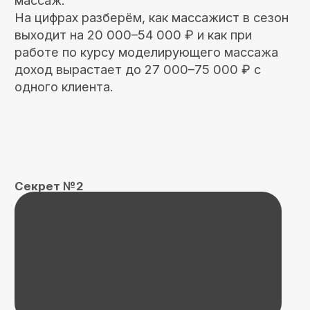
Как давать видимый эффект без
перегрузки рук и стать тем
специалистом, к которому клиенты
выстраиваются в очередь
Вы увидите типичные ошибки, из-за которых
мастер «сажает» кисти и спину, но не даёт
стабильного эффекта.
Разберём, как работать мягкими, но
результативными методами и чем
отличается эксперт, который решает
проблему клиента: видимый результат,
улучшение качества жизни и ответы на
главные вопросы («будет ли больно?»,
«сколько стоит?», «когда увижу эффект?»),
чтобы клиент выбирал именно вас.
УЗНАТЬ СЕКРЕТЫ