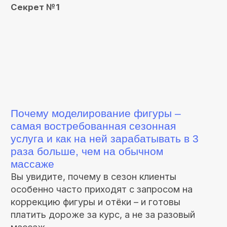
Как комплексная работа с лимфой,
дренажем и скульптурирующим
массажем реально меняет фигуру
клиента
Вы узнаете, откуда берутся отёки и
«лишние объёмы», и почему без работы с
лимфатической системой результат
недолговечен.
Станислав покажет связку: лимфатический,
лимфодренажный и скульптурирующий
массаж — как через лимфу, питание тканей
и дренаж органов получать видимые
изменения фигуры без изнурительных
тренировок и сложных диет.
Секрет №3