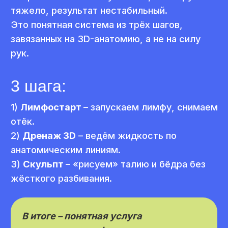
пошагово внедрить «3-шаговую
систему Моделирования» в свои
сеансы уже с ближайшими
клиентами.
Что вы узнаете на этом
бесплатном онлайн-
практикуме
Секрет №1
Почему моделирование фигуры –
самая востребованная сезонная