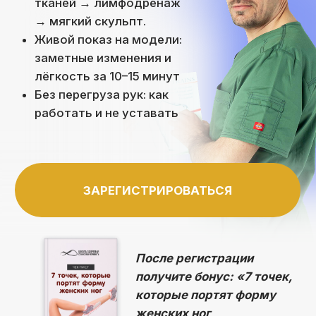
ЗАРЕГИСТРИРОВАТЬСЯ
После регистрации
получите бонус: «7 точек,
которые портят форму
женских ног
В чём уникальность
«3 шаговой системы
Моделирования»
Большинство мастеров «лепят» фигуру