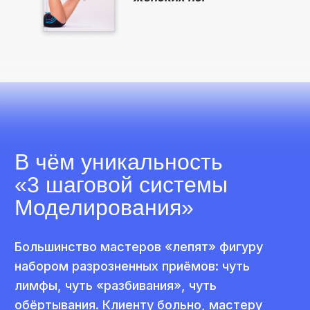
набором разрозненных приёмов: чуть
лимфы, чуть «разбивания», чуть
обёртывания. Клиенту больно, мастеру
тяжело, результат нестабильный.
Это понятная система из трёх шагов,
завязанных на 3D-анатомию, а не на силу
рук.
3 шага:
1)
Лимфостарт
– запускаем лимфу, снимаем
отёк.
2)
Дренаж 3D
– ведём жидкость по
анатомическим линиям.
3)
Скульпт
– «рисуем» талию и бёдра без
жёсткого разбивания.
В итоге – понятная услуга
моделирования фигуры с высоким
чеком за серию процедур, без
демпинга и без убитых рук.
На практикуме вы увидите, как