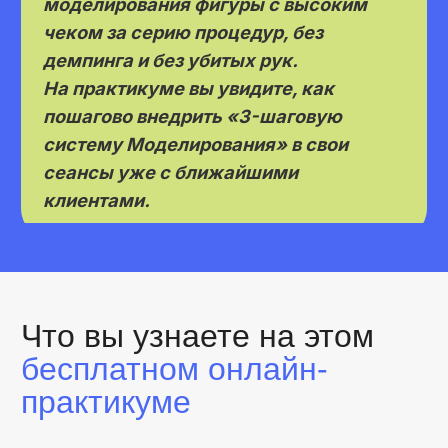
услуга и как на ней зарабатывать в 3
раза больше, чем на обычном
массаже
Вы увидите, почему в сезон клиенты
особенно часто приходят с запросом на
коррекцию фигуры и отёки – и готовы
платить дороже за курс, а не за разовый
массаж.
На цифрах разберём, как массажист в сезон
выходит на 20 000–54 000 ₽ и как при
работе по курсу моделирующего массажа
доход вырастает до 27 000–75 000 ₽ с
одного клиента.
Секрет №2