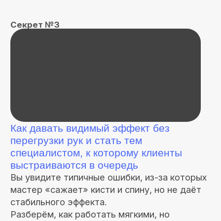
понимание тела, работу с лимфой и
мягкие, но эффективные техники,
которые не «убивают» суставы
мастера.
Тысячи специалистов уже внедрили его
систему в свою практику, подняли
средний чек и вышли из демпинга по 1
500 ₽ за сеанс.
Продолжает вести личную практику и
обучать мастеров, опираясь не на
теорию «из книжек», а на реальные
кейсы клиентов и учеников.