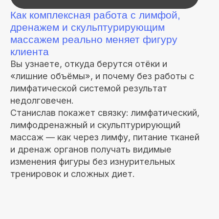
Об авторе практикума
Станислав
Черноног
Телесный терапевт, исследователь и
один из самых заметных экспертов по
массажу и работе с телом в России и
СНГ.
Автор и основатель «Школы массажа
Станислава Чернонога», обучил более
10 500 учеников из 105 стран мира
Наработал более 30.000 часов
мастерства
Автор программы «Моделирование
фигуры за дорого» и других
востребованных курсов для
массажистов и телесных практиков.
Его подход соединяет анатомию, 3D-