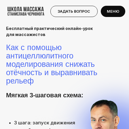
УЗНАТЬ «3-ШАГОВУЮ СИСТЕМУ»
ЗАЙТИ В МАТРИЦУ ЗДОРОВЬЯ
МЕНЮ
ЗАДАТЬ ВОПРОС
МЕНЮ
Бесплатный практический онлайн-урок
для массажистов
Как с помощью
антицеллюлитного
моделирования снижать
отёчность и выравнивать
рельеф
Мягкая 3-шаговая схема:
3 шага: запуск движения
тканей → лимфодренаж
→ мягкий скульпт.
Живой показ на модели:
заметные изменения и
лёгкость за 10–15 минут
Без перегруза рук: как
работать и не уставать