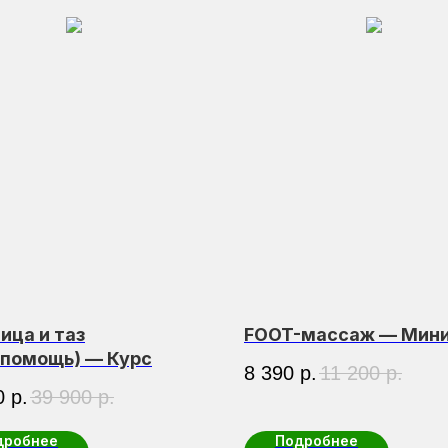
ица и таз
FOOT-массаж — Мини
помощь) — Курс
8 390
р.
11 200
р.
0
р.
39 900
р.
дробнее
Подробнее